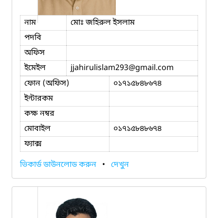
নাম
মোঃ জহিরুল ইসলাম
পদবি
অফিস
ইমেইল
jjahirulislam293
@gmail.com
ফোন (অফিস)
০১৭১৫৮৪৮৬৭৪
ইন্টারকম
কক্ষ নম্বর
মোবাইল
০১৭১৫৮৪৮৬৭৪
ফ্যাক্স
ভিকার্ড ডাউনলোড করুন
•
দেখুন