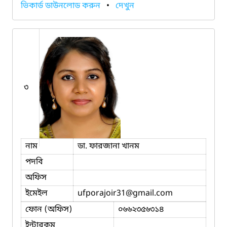
ভিকার্ড ডাউনলোড করুন
•
দেখুন
৩
নাম
ডা. ফারজানা খানম
পদবি
অফিস
ইমেইল
ufporajoir31
@gmail.com
ফোন (অফিস)
০৬৬২৩৫৬৩১৪
ইন্টারকম