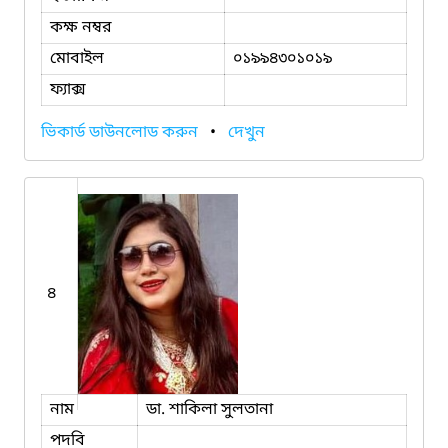
কক্ষ নম্বর
মোবাইল
০১৯৯৪৩০১০১৯
ফ্যাক্স
ভিকার্ড ডাউনলোড করুন
•
দেখুন
৪
নাম
ডা. শাকিলা সুলতানা
পদবি