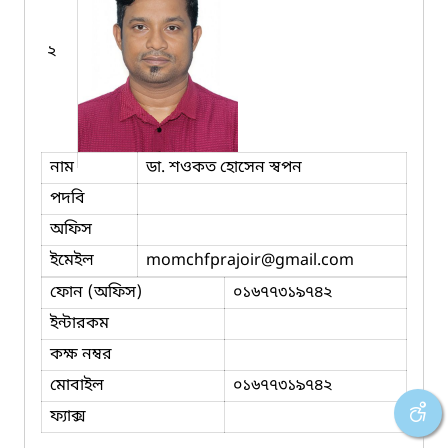
২
নাম
ডা. শওকত হোসেন স্বপন
পদবি
অফিস
ইমেইল
momchfprajoir
@gmail.com
ফোন (অফিস)
০১৬৭৭৩১৯৭৪২
ইন্টারকম
কক্ষ নম্বর
মোবাইল
০১৬৭৭৩১৯৭৪২
ফ্যাক্স